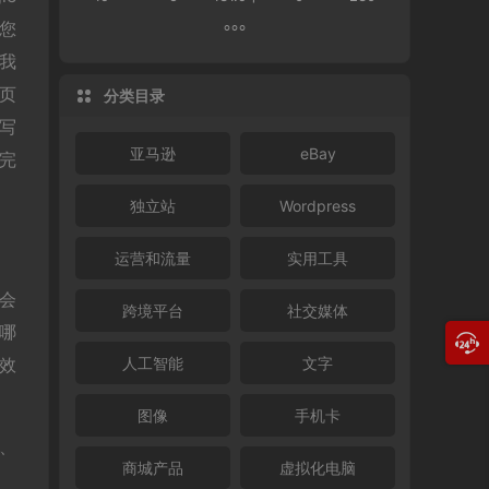
，您
我
页
分类目录
写
亚马逊
eBay
完
独立站
Wordpress
运营和流量
实用工具
不会
跨境平台
社交媒体
哪
效
人工智能
文字
图像
手机卡
、
商城产品
虚拟化电脑