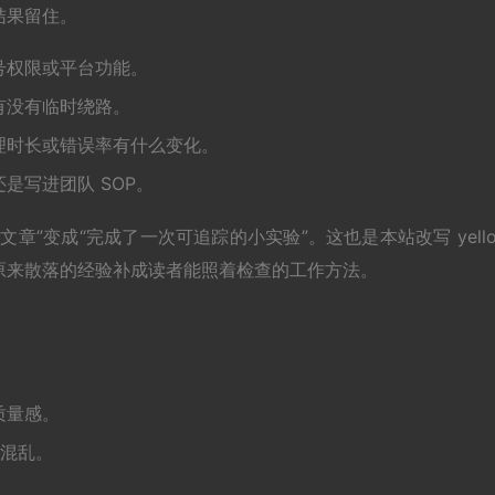
结果留住。
号权限或平台功能。
有没有临时绕路。
理时长或错误率有什么变化。
是写进团队 SOP。
章”变成“完成了一次可追踪的小实验”。这也是本站改写 yell
原来散落的经验补成读者能照着检查的工作方法。
质量感。
 会混乱。