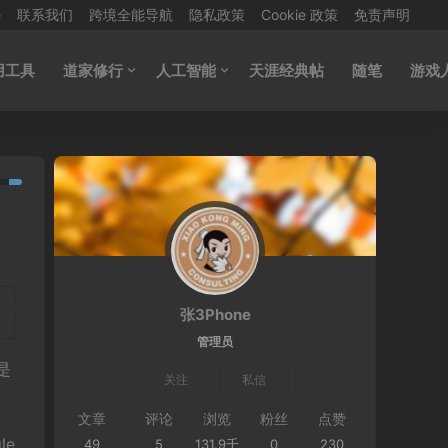
e
联系我们
跨境全能导航
隐私政策
Cookie 政策
免责声明
用工具
道家修行
人工智能
天涯经典帖
随笔
游戏
张3Phone
管理员
是
关注
私信
。
文章
评论
浏览
粉丝
点赞
le
49
5
131.9千
0
230