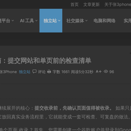
首页
文章更新
关于张3phon
境平台
AI 工具
独立站
社交媒体
电脑和网络
实
南：提交网站和单页前的检查清单
张3Phone
独立站
评论
字数 1661
阅读5分32秒
96
继续展开的核心：
提交收录前，先确认页面值得被收录。
如果只
它放回真实业务流程里，它就能变成一套可检查、可复盘的做法
个页面 收录 ? 首先，您需要创建一个谷歌账户并登录到Goog