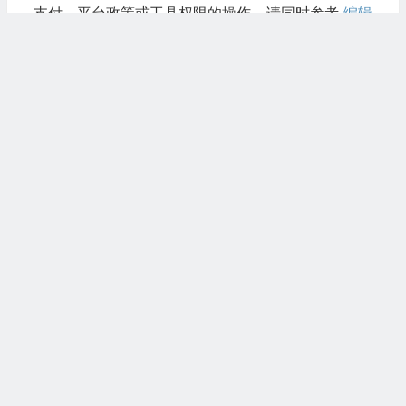
支付、平台政策或工具权限的操作，请同时参考
编辑
原则
、
免责声明
，并以官方后台和最新平台规则为
准。
最后留一句实话：工具和方法都只是放大器。真
正决定结果的，还是你有没有把问题说清楚、把动作
记下来、把失败原因复盘出来。能做到这三件事，文
章里的方法才有继续迭代的价值。