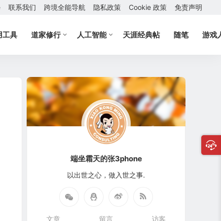
e
联系我们
跨境全能导航
隐私政策
Cookie 政策
免责声明
用工具
道家修行
人工智能
天涯经典帖
随笔
游戏
端坐霜天的张3phone
以出世之心，做入世之事.
文章
留言
访客