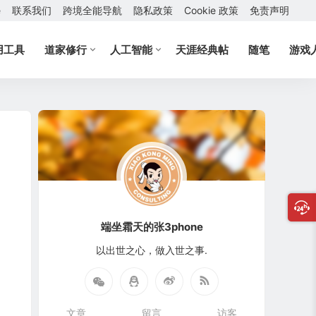
e
联系我们
跨境全能导航
隐私政策
Cookie 政策
免责声明
用工具
道家修行
人工智能
天涯经典帖
随笔
游戏
端坐霜天的张3phone
以出世之心，做入世之事.
文章
留言
访客