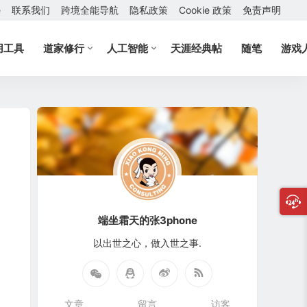
e
联系我们
跨境全能导航
隐私政策
Cookie 政策
免责声明
用工具
道家修行
人工智能
天涯经典帖
随笔
游戏
端坐霜天的张3phone
以出世之心，做入世之事.
文章
留言
访客