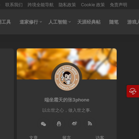
e
联系我们
跨境全能导航
隐私政策
Cookie 政策
免责声明
用工具
道家修行
人工智能
天涯经典帖
随笔
游戏
端坐霜天的张3phone
以出世之心，做入世之事.
文章
留言
访客