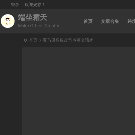
登录
欢迎光临！
端坐霜天
首页
文章合集
跨
Make Others Greater
首页
亚马逊客服改节点英文话术