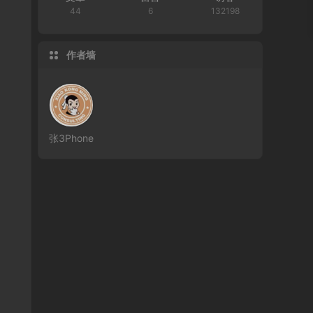
44
6
132198
作者墙
张3Phone