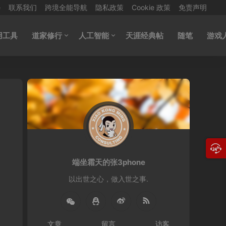
e
联系我们
跨境全能导航
隐私政策
Cookie 政策
免责声明
用工具
道家修行
人工智能
天涯经典帖
随笔
游戏
端坐霜天的张3phone
以出世之心，做入世之事.
文章
留言
访客