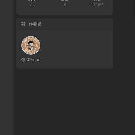
44
6
132156
作者墙
张3Phone